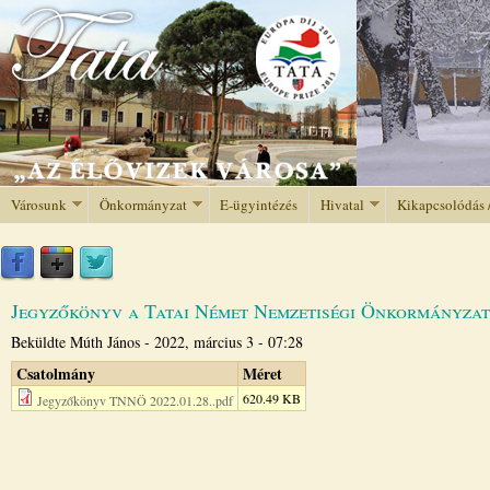
Jump to navigation
Városunk
Önkormányzat
E-ügyintézés
Hivatal
Kikapcsolódás 
Jegyzőkönyv a Tatai Német Nemzetiségi Önkormányzati 
Beküldte
Múth János
-
2022, március 3 - 07:28
Csatolmány
Méret
620.49 KB
Jegyzőkönyv TNNÖ 2022.01.28..pdf