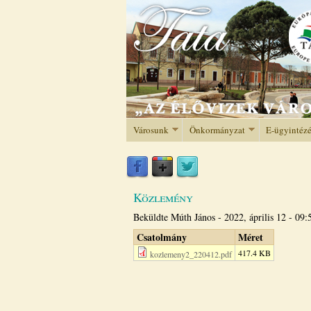
Városunk
Önkormányzat
E-ügyintéz
Közlemény
Beküldte
Múth János
-
2022, április 12 - 09:
Csatolmány
Méret
417.4 KB
kozlemeny2_220412.pdf