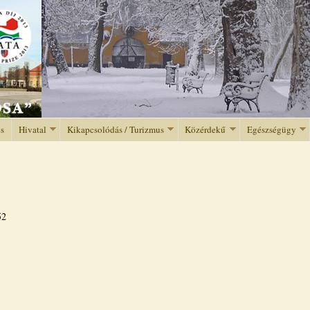
Jump to navigation
és
Hivatal
Kikapcsolódás / Turizmus
Közérdekű
Egészségügy
52