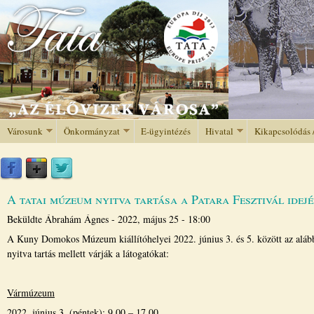
Jump to navigation
Városunk
Önkormányzat
E-ügyintézés
Hivatal
Kikapcsolódás 
A tatai múzeum nyitva tartása a Patara Fesztivál idej
Beküldte
Ábrahám Ágnes
-
2022, május 25 - 18:00
A Kuny Domokos Múzeum kiállítóhelyei 2022. június 3. és 5. között az aláb
nyitva tartás mellett várják a látogatókat:
Vármúzeum
2022. június 3. (péntek): 9.00 – 17.00