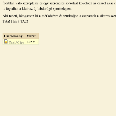
főtáblán való szereplésre és egy szerencsés sorsolást követően az ősszel akár é
is fogadhat a klub az új labdarúgó sporttelepen.
Aki teheti, látogasson ki a mérkőzésre és szurkoljon a csapatnak a sikeres sz
Tata! Hajrá TAC!
Csatolmány
Méret
1.22 MB
Tatai AC.jpg