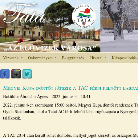
Jump to navigation
Városunk
Önkormányzat
E-ügyintézés
Hivatal
Kikapcsolódás 
Megyei Kupa döntőt játszik a TAC férfi felnőtt labd
Beküldte
Ábrahám Ágnes
-
2022, június 3 - 10:41
2022. június 4-én szombaton 15:00 órától, Megyei Kupa döntőt rendeznek Ta
Gyula Stadionban, ahol a Tatai AC férfi felnőtt labdarúgócsapata a Nyergesúj
találkozik.
A TAC 2014 után került ismét döntőbe, mellyel jogot szerzett az országos