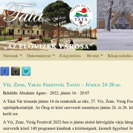
Jump to navigation
Városunk
Önkormányzat
E-ügyintézés
Hivatal
Kikapcsolódás 
Víz, Zene, Virág Fesztivál Tatán – Június 24-26-ig
Beküldte
Ábrahám Ágnes
-
2022, június 16 - 20:07
A Tatai Vár teraszán június 14-én rendezték az idei, 27. Víz, Zene, Virág Fes
sajtótájékoztatóját. Az Öreg-tó köré szervezett eseményre június 24. és 26. kö
kerül sor.
A Víz, Zene, Virág Fesztivál 2022-ben is június utolsó hétvégéjén várja látoga
szervezők közel 140 programot kínálnak a közönségnek, kiemelt figyelmet fo