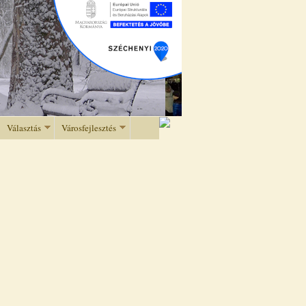
Választás
Városfejlesztés