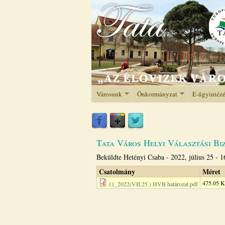
Városunk
Önkormányzat
E-ügyintéz
Tata Város Helyi Választási Biz
Beküldte
Hetényi Csaba
-
2022, július 25 - 1
Csatolmány
Méret
475.05 
11_2022(VII.25.) HVB határozat.pdf