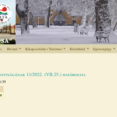
Jump to navigation
és
Hivatal
Kikapcsolódás / Turizmus
Közérdekű
Egészségügy
ottságának 11/2022. (VII.25.) határozata
6:39
KB