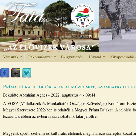
Jump to navigation
Városunk
Önkormányzat
E-ügyintézés
Hivatal
Kikapcsolódás 
Príma díjra jelölték a tatai múzeumot, szombatig lehet
Beküldte
Ábrahám Ágnes
-
2022, augusztus 4 - 09:44
A VOSZ (Vállalkozók és Munkáltatók Országos Szövetsége) Komárom-Eszt
Megyei Szervezete 2022-ben is odaítéli a Megyei Príma Díjakat. A jelölési f
lezárult, s ebben az évben is szavazhatunk tatai jelöltre.
Megyénk sport, szellemi és kulturális életének meghatározó szereplői közül a