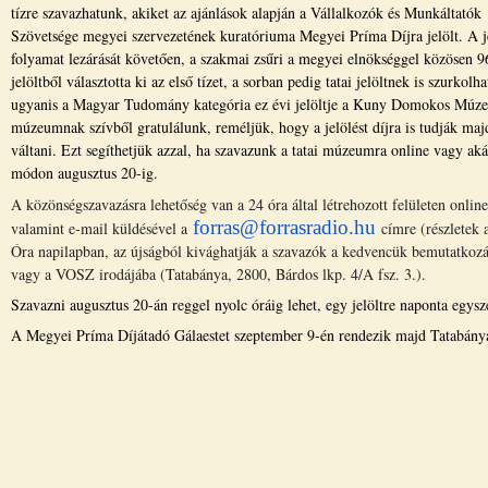
tízre szavazhatunk, akiket az ajánlások alapján a Vállalkozók és Munkáltatók
Szövetsége megyei szervezetének kuratóriuma Megyei Príma Díjra jelölt. A je
folyamat lezárását követően, a szakmai zsűri a megyei elnökséggel közösen 9
jelöltből választotta ki az első tízet, a sorban pedig tatai jelöltnek is szurkolh
ugyanis a Magyar Tudomány kategória ez évi jelöltje a Kuny Domokos Múz
múzeumnak szívből gratulálunk, reméljük, hogy a jelölést díjra is tudják maj
váltani. Ezt segíthetjük azzal, ha szavazunk a tatai múzeumra online vagy aká
módon augusztus 20-ig.
A közönségszavazásra lehetőség van a 24 óra által létrehozott felületen onlin
forras@forrasradio.hu
valamint e-mail küldésével a
címre (részletek
Óra napilapban, az újságból kivághatják a szavazók a kedvencük bemutatkozásá
vagy a VOSZ irodájába (Tatabánya, 2800, Bárdos lkp. 4/A fsz. 3.).
Szavazni augusztus 20-án reggel nyolc óráig lehet, egy jelöltre naponta egysz
A Megyei Príma Díjátadó Gálaestet szeptember 9-én rendezik majd Tatabán