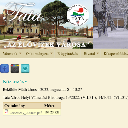
Jump to navigation
Városunk
Önkormányzat
E-ügyintézés
Hivatal
Kikapcsolódás 
Közlemény
Beküldte
Múth János
-
2022, augusztus 8 - 10:27
Tata Város Helyi Választási Bizottsága 13/2022. (VII.31.), 14/2022. (VII.31.
Csatolmány
Méret
104.23 KB
kozlemeny_220808.pdf