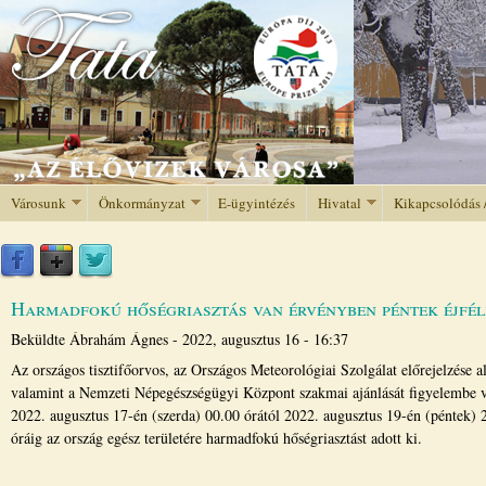
Jump to navigation
Városunk
Önkormányzat
E-ügyintézés
Hivatal
Kikapcsolódás 
Harmadfokú hőségriasztás van érvényben péntek éjfél
Beküldte
Ábrahám Ágnes
-
2022, augusztus 16 - 16:37
Az országos tisztifőorvos, az Országos Meteorológiai Szolgálat előrejelzése a
valamint a Nemzeti Népegészségügyi Központ szakmai ajánlását figyelembe 
2022. augusztus 17-én (szerda) 00.00 órától 2022. augusztus 19-én (péntek) 
óráig az ország egész területére harmadfokú hőségriasztást adott ki.