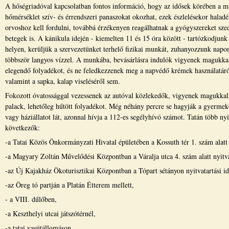
A hőségriadóval kapcsolatban fontos információ, hogy az idősek körében a m
hőmérséklet szív- és érrendszeri panaszokat okozhat, ezek észlelésekor haladé
orvoshoz kell fordulni, továbbá érzékenyen reagálhatnak a gyógyszereket sze
betegek is. A kánikula idején - kiemelten 11 és 15 óra között - tartózkodjunk
helyen, kerüljük a szervezetünket terhelő fizikai munkát, zuhanyozzunk napo
többször langyos vízzel. A munkába, bevásárlásra indulók vigyenek magukka
elegendő folyadékot, és ne feledkezzenek meg a napvédő krémek használatáró
valamint a sapka, kalap viseléséről sem.
Fokozott óvatossággal vezessenek az autóval közlekedők, vigyenek magukkal
palack, lehetőleg hűtött folyadékot. Még néhány percre se hagyják a gyermek
vagy háziállatot lát, azonnal hívja a 112-es segélyhívó számot. Tatán több ny
következők:
-a Tatai Közös Önkormányzati Hivatal épületében a Kossuth tér 1. szám alatt 
-a Magyary Zoltán Művelődési Központban a Váralja utca 4. szám alatt nyitva
-az Új Kajakház Ökoturisztikai Központban a Tópart sétányon nyitvatartási i
-az Öreg tó partján a Platán Étterem mellett,
- a VIII. dűlőben,
-a Keszthelyi utcai játszótérnél,
-a tatai vasútállomáson,