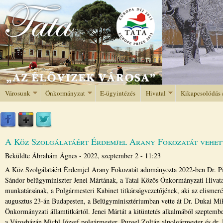
Jump to navigation
Városunk
Önkormányzat
E-ügyintézés
Hivatal
Kikapcsolódás 
A Köz Szolgálatáért Érdemjel Arany Fokozatát vehett
Beküldte
Ábrahám Ágnes
-
2022, szeptember 2 - 11:23
A Köz Szolgálatáért Érdemjel Arany Fokozatát adományozta 2022-ben Dr. Pi
Sándor belügyminiszter Jenei Mártának, a Tatai Közös Önkormányzati Hivata
munkatársának, a Polgármesteri Kabinet titkárságvezetőjének, aki az elismeré
augusztus 23-án Budapesten, a Belügyminisztériumban vette át Dr. Dukai Mi
Önkormányzati államtitkártól. Jenei Mártát a kitüntetés alkalmából szeptembe
a Városházán Michl József polgármester, Purgel Zoltán alpolgármester és dr.