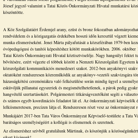
József jegyző valamint a Tatai Közös Önkormányzati Hivatal munkatársi köz
köszöntötte.
A Köz Szolgálatáért Érdemjel arany, ezüst és bronz fokozatban adományozha
rendvédelem és a közigazgatás érdekében hosszú időn keresztül végzett kiem
munka elismeréseként. Jenei Márta pályafutását a közszférában 1979-ben ke
óvópedagógusi és tanítói képesítéshez kötött munkakörökben. 2006. október 1
Tatai Közös Önkormányzati Hivatal köztisztviselője. Nagy hangsúlyt fektet t
bővítésére, ezért végezte el többek között a Nemzeti Közszolgálati Egyetem
közszolgálati kommunikációs menedzseri szakot. 2012-ben anyakönyvi szakvizsgá
oktatóként rendszeresen közreműködik az anyakönyv-vezetői szakvizsgára törté
házasságkötési ceremóniákra való felkészülése során mindig ügyel a személyes
esküvőjük pillanatai egyszeriek és megismételhetetlenek, a párok pedig gyakr
hangvételű szertartásokért. Polgármesteri titkárságvezetőként segíti a válasz
és számos egyéb koordinációs feladatot lát el. Az önkormányzati képviselők é
lelkiismeretesen, precízen látja el. Rendszeresen részt vesz az önkormányzat 
Munkájáért 2017-ben Tata Város Önkormányzat Képviselő-testülete a Tata Váro
barátságos személyiségéért a kollégái is elismernek és szeretnek.
Az elismeréshez szívből gratulálunk Mártinak, és köszönjük a közösségünkért
sikert kívánunk!