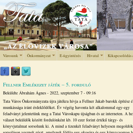
Jump to navigation
Városunk
Önkormányzat
E-ügyintézés
Hivatal
Kikapcsolódás 
Fellner Emlékezet játék – 5. forduló
Beküldte
Ábrahám Ágnes
-
2022, szeptember 7 - 09:16
Tata Város Önkormányzata újra játékra hívja a Fellner Jakab barokk építész él
munkássága iránt érdeklődőket. Év végéig havonta két alkalommal egy-egy
feladványt jelentetünk meg a Tatai Városkapu újságban és az interneten. A he
választ beküldők között fordulónként kb. 10 ezer forint értékű tárgy- és
könyvjutalmat sorsolunk ki. A mind a tizenkét feladványt helyesen megoldó
sorsoláson vesznek részt, amelynek fődíja egy okosóra és egy könyvcsomag l