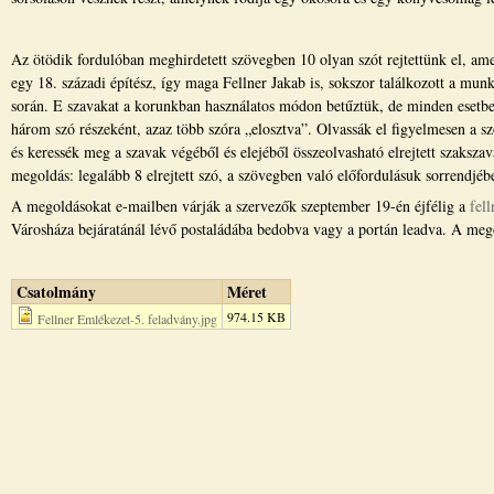
Az ötödik fordulóban meghirdetett szövegben 10 olyan szót rejtettünk el, ame
egy 18. századi építész, így maga Fellner Jakab is, sokszor találkozott a mun
során. E szavakat a korunkban használatos módon betűztük, de minden esetbe
három szó részeként, azaz több szóra „elosztva”. Olvassák el figyelmesen a s
és keressék meg a szavak végéből és elejéből összeolvasható elrejtett szaksza
megoldás: legalább 8 elrejtett szó, a szövegben való előfordulásuk sorrendjéb
A megoldásokat e-mailben várják a szervezők szeptember 19-én éjfélig a
fel
Városháza bejáratánál lévő postaládába bedobva vagy a portán leadva. A megold
Csatolmány
Méret
974.15 KB
Fellner Emlékezet-5. feladvány.jpg