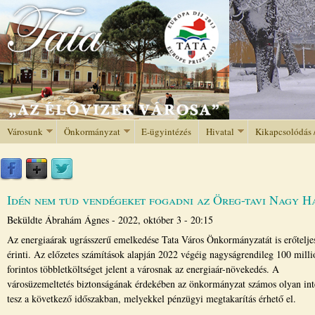
Jump to navigation
Városunk
Önkormányzat
E-ügyintézés
Hivatal
Kikapcsolódás 
Idén nem tud vendégeket fogadni az Öreg-tavi Nagy H
Beküldte
Ábrahám Ágnes
-
2022, október 3 - 20:15
Az energiaárak ugrásszerű emelkedése Tata Város Önkormányzatát is erőtelje
érinti. Az előzetes számítások alapján 2022 végéig nagyságrendileg 100 milli
forintos többletköltséget jelent a városnak az energiaár-növekedés. A
városüzemeltetés biztonságának érdekében az önkormányzat számos olyan int
tesz a következő időszakban, melyekkel pénzügyi megtakarítás érhető el.