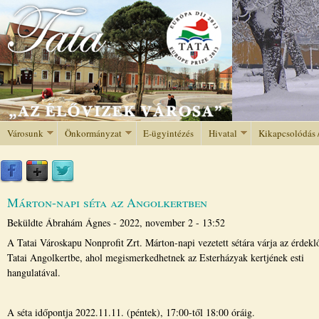
Jump to navigation
Városunk
Önkormányzat
E-ügyintézés
Hivatal
Kikapcsolódás 
Márton-napi séta az Angolkertben
Beküldte
Ábrahám Ágnes
-
2022, november 2 - 13:52
A Tatai Városkapu Nonprofit Zrt. Márton-napi vezetett sétára várja az érdekl
Tatai Angolkertbe, ahol megismerkedhetnek az Esterházyak kertjének esti
hangulatával.
A séta időpontja 2022.11.11. (péntek), 17:00-től 18:00 óráig.