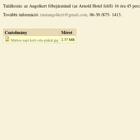
Találkozás: az Angolkert főbejáratánál (az Arnold Hotel felől) 16 óra 45 perc
További információ:
tataiangolkert@gmail.com
, 06-30 /875- 1413.
Csatolmány
Méret
2.37 MB
Márton napi kerti séta-plakát.jpg