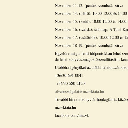
November 11-12. (péntek-szombat): zárva
November 14. (hétfő): 10.00-12.00 és 14.00
November 15. (kedd): 10.00-12.00 és 14.00
November 16. (szerda): szünnap; A Tatai Kan
November 17. (csütörtök): 10.00-12.00 és 1
November 18-19. (péntek-szombat): zárva
Egyelőre még a fenti időpontokban lehet sze
de lehet könyvcsomagok összeállítását is kérn
Utóbbira igényüket az alábbi telefonszámokon
+36/30-691-0041
+36/30-580-2120
olvasoszolgalat@mzsvktata.hu
További hírek a könyvtár honlapján és közöss
mzsvktata.hu
facebook.com/mzsvk