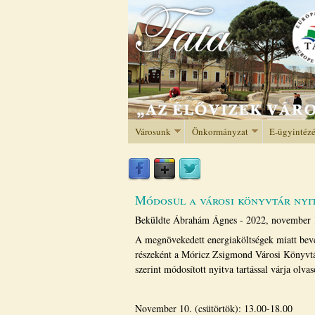
Városunk
Önkormányzat
E-ügyintéz
Módosul a városi könyvtár nyi
Beküldte
Ábrahám Ágnes
-
2022, november 
A megnövekedett energiaköltségek miatt bevez
részeként a Móricz Zsigmond Városi Könyvtá
szerint módosított nyitva tartással várja olvas
November 10. (csütörtök): 13.00-18.00