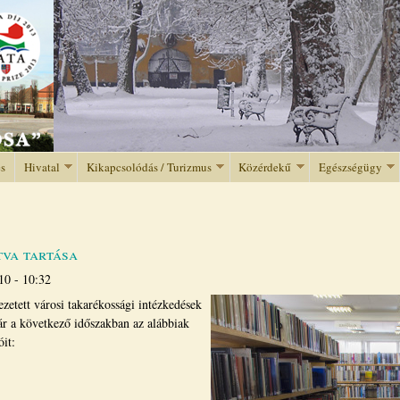
Jump to navigation
és
Hivatal
Kikapcsolódás / Turizmus
Közérdekű
Egészségügy
tva tartása
10 - 10:32
etett városi takarékossági intézkedések
r a következő időszakban az alábbiak
óit: