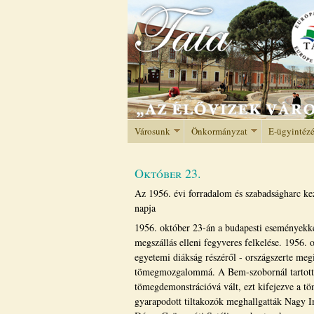
Városunk
Önkormányzat
E-ügyintéz
Október 23.
Az 1956. évi forradalom és szabadságharc ke
napja
1956. október 23-án a budapesti eseményekkel
megszállás elleni fegyveres felkelése. 1956.
egyetemi diákság részéről - országszerte meg
tömegmozgalommá. A Bem-szobornál tartott s
tömegdemonstrációvá vált, ezt kifejezve a tö
gyarapodott tiltakozók meghallgatták Nagy I