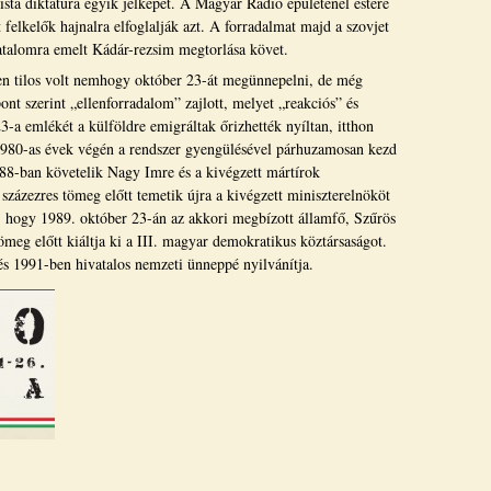
sta diktatúra egyik jelképét. A Magyar Rádió épületénél estére
t felkelők hajnalra elfoglalják azt. A forradalmat majd a szovjet
hatalomra emelt Kádár-rezsim megtorlása követ.
en tilos volt nemhogy október 23-át megünnepelni, de még
ont szerint „ellenforradalom” zajlott, melyet „reakciós” és
-a emlékét a külföldre emigráltak őrizhették nyíltan, itthon
z 1980-as évek végén a rendszer gyengülésével párhuzamosan kezd
988-ban követelik Nagy Imre és a kivégzett mártírok
 százezres tömeg előtt temetik újra a kivégzett miniszterelnököt
zi, hogy 1989. október 23-án az akkori megbízott államfő, Szűrös
ömeg előtt kiáltja ki a III. magyar demokratikus köztársaságot.
és 1991-ben hivatalos nemzeti ünneppé nyilvánítja.