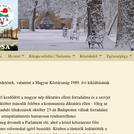
Jump to navigation
és
Hivatal
Kikapcsolódás / Turizmus
Közérdekű
Egészségügy
zdetének, valamint a Magyar Köztársaság 1989. évi kikiáltásának
 kezdődött a magyar nép diktatúra elleni forradalma és a szovjet
 október második felében a kommunista diktatúra ellen - főleg az
induló tiltakozások október 23-án Budapesten válnak forradalmi
zimpátiatüntetés hamarosan rendszerellenes
meg átvonult a Parlament elé, ahol a közel kétszázezer főre
mre reformokat ígérő beszédét. Közben a tüntetők ledöntötték a