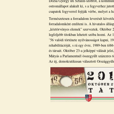
Dózsa György úti Sztálin-szobrot, a kommuni
ostromállapot alakult ki, s a fegyverhez jutot
csapatok fegyverrel fojtják vérbe, melyet a 
Természetesen a forradalom leverését követő
forradalomként említeni is. A hivatalos állásp
„köztörvényes elemek” szerveztek. Október 23
legfeljebb titokban lehetett szóba hozni. A
’56 valódi története nyilvánosságot kapni, 1
rehabilitációját, s rá egy évre, 1989-ben több
és társait. Október 23-a jelképpé válását jel
Mátyás a Parlamentnél összegyűlt százezres t
Az új, demokratikusan választott Országgyűl