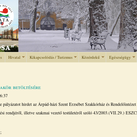
Jump to navigation
és
Hivatal
Kikapcsolódás / Turizmus
Közérdekű
Egészségügy
akör betöltésére
16:37
 pályázatot hirdet az Árpád-házi Szent Erzsébet Szakkórház és Rendelőintézet 
si rendjéről, illetve szakmai vezető testületéről szóló 43/2003.(VII.29.) ESZC
;