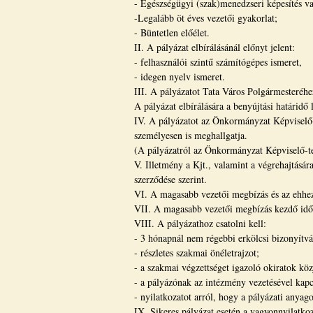
- Egészségügyi (szak)menedzseri képesítés v
-Legalább öt éves vezetői gyakorlat;
- Büntetlen előélet.
II. A pályázat elbírálásánál előnyt jelent:
- felhasználói szintű számítógépes ismeret,
- idegen nyelv ismeret.
III. A pályázatot Tata Város Polgármesteréhe
A pályázat elbírálására a benyújtási határidő l
IV. A pályázatot az Önkormányzat Képviselő-te
személyesen is meghallgatja.
(A pályázatról az Önkormányzat Képviselő-te
V. Illetmény a Kjt., valamint a végrehajtásá
szerződése szerint.
VI. A magasabb vezetői megbízás és az ehhez 
VII. A magasabb vezetői megbízás kezdő időpo
VIII. A pályázathoz csatolni kell:
- 3 hónapnál nem régebbi erkölcsi bizonyítvá
- részletes szakmai önéletrajzot;
- a szakmai végzettséget igazoló okiratok közj
- a pályázónak az intézmény vezetésével kapc
- nyilatkozatot arról, hogy a pályázati anyag
IX. Sikeres pályázat esetén a vagyonnyilatkoz