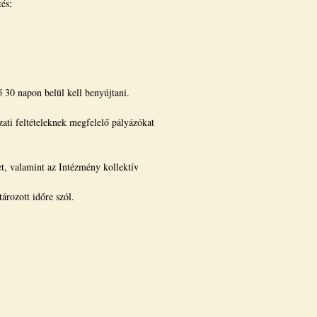
és;
 30 napon belül kell benyújtani.
zati feltételeknek megfelelő pályázókat
t, valamint az Intézmény kollektív
ározott időre szól.