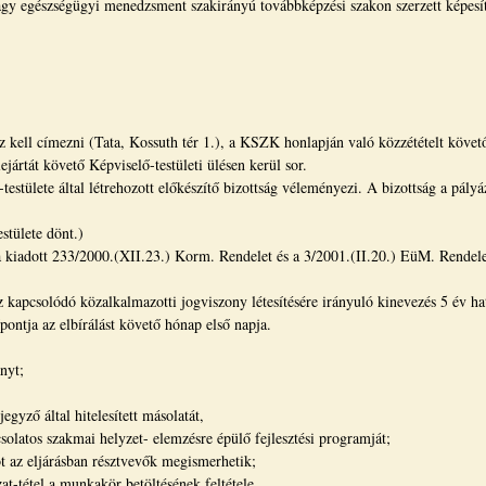
agy egészségügyi menedzsment szakirányú továbbképzési szakon szerzett képesít
z kell címezni (Tata, Kossuth tér 1.), a KSZK honlapján való közzétételt követő
ejártát követő Képviselő-testületi ülésen kerül sor.
stülete által létrehozott előkészítő bizottság véleményezi. A bizottság a pályá
stülete dönt.)
ra kiadott 233/2000.(XII.23.) Korm. Rendelet és a 3/2001.(II.20.) EüM. Rendele
kapcsolódó közalkalmazotti jogviszony létesítésére irányuló kinevezés 5 év hat
ntja az elbírálást követő hónap első napja.
nyt;
egyző által hitelesített másolatát,
solatos szakmai helyzet- elemzésre épülő fejlesztési programját;
ot az eljárásban résztvevők megismerhetik;
at-tétel a munkakör betöltésének feltétele.