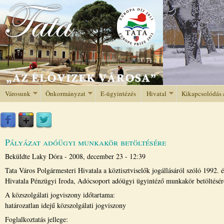
Jump to navigation
Városunk
Önkormányzat
E-ügyintézés
Hivatal
Kikapcsolódás 
Pályázat adóügyi munkakör betöltésére
Beküldte
Laky Dóra
-
2008, december 23 - 12:39
Tata Város Polgármesteri Hivatala a köztisztviselők jogállásáról szóló 1992. 
Hivatala Pénzügyi Iroda, Adócsoport adóügyi ügyintéző munkakör betöltésér
A közszolgálati jogviszony időtartama:
határozatlan idejű közszolgálati jogviszony
Foglalkoztatás jellege: