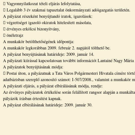
 Vagyonnyilatkozat tételi eljárás lefolytatása,
 Legalább 3 év szakmai tapasztalat önkormányzati adóigazgatás területén.
A pályázat részeként benyújtandó iratok, igazolások:
 végzettséget igazoló okiratok hitelesített másolata,
 érvényes erkölcsi bizonyítvány,
 önéletrajz
A munkakör betölthetőségének időpontja:
A munkakör legkorábban 2009. február 2. napjától tölthető be.
A pályázat benyújtásának határideje: 2009. január 14.
A pályázati kiírással kapcsolatosan további információt Lantainé Nagy Mária
A pályázatok benyújtásának módja:
 Postai úton, a pályázatnak a Tata Város Polgármesteri Hivatala címére törté
adatbázisban szereplő azonosító számot: I-507/2008., valamint a munkakör m
A pályázati eljárás, a pályázat elbírálásának módja, rendje:
Az érvényes pályázatok értékelése során felállított rangsor alapján a munkál
pályázók írásban értesítést kapnak.
A pályázat elbírálásának határideje: 2009. január 30.