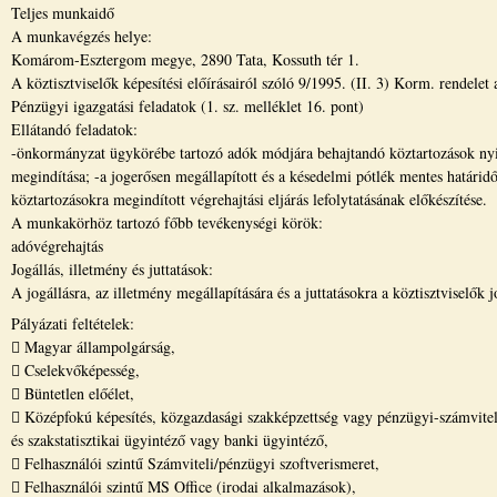
Teljes munkaidő
A munkavégzés helye:
Komárom-Esztergom megye, 2890 Tata, Kossuth tér 1.
A köztisztviselők képesítési előírásairól szóló 9/1995. (II. 3) Korm. rendelet
Pénzügyi igazgatási feladatok (1. sz. melléklet 16. pont)
Ellátandó feladatok:
-önkormányzat ügykörébe tartozó adók módjára behajtandó köztartozások nyilvá
megindítása; -a jogerősen megállapított és a késedelmi pótlék mentes határidő
köztartozásokra megindított végrehajtási eljárás lefolytatásának előkészítése.
A munkakörhöz tartozó főbb tevékenységi körök:
adóvégrehajtás
Jogállás, illetmény és juttatások:
A jogállásra, az illetmény megállapítására és a juttatásokra a köztisztviselők
Pályázati feltételek:
 Magyar állampolgárság,
 Cselekvőképesség,
 Büntetlen előélet,
 Középfokú képesítés, közgazdasági szakképzettség vagy pénzügyi-számvitel
és szakstatisztikai ügyintéző vagy banki ügyintéző,
 Felhasználói szintű Számviteli/pénzügyi szoftverismeret,
 Felhasználói szintű MS Office (irodai alkalmazások),