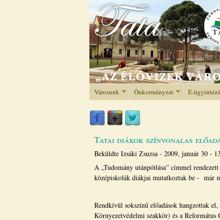
Városunk
Önkormányzat
E-ügyintéz
Tatai diákok színvonalas előad
Beküldte
Izsáki Zsuzsa
-
2009, január 30 - 1
A „Tudomány utánpótlása” címmel rendezett 
középiskolák diákjai mutatkoztak be - már 
Rendkívül sokszínű előadások hangzottak el,
Környezetvédelmi szakkör) és a Református G