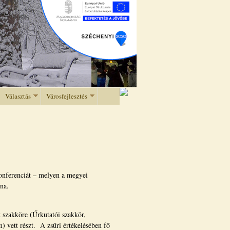
Választás
Városfejlesztés
onferenciát – melyen a megyei
na.
 szakköre (Űrkutatói szakkör,
 vett részt. A zsűri értékelésében fő