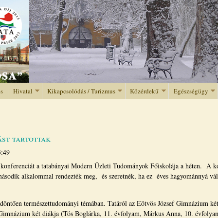
Jump to navigation
és
Hivatal
Kikapcsolódás / Turizmus
Közérdekű
Egészségügy
ást tartottak
3:49
konferenciát a tatabányai Modern Üzleti Tudományok Főiskolája a héten. A k
második alkalommal rendezték meg, és szeretnék, ha ez éves hagyománnyá vál
 döntően természettudományi témában. Tatáról az Eötvös József Gimnázium két
imnázium két diákja (Tós Boglárka, 11. évfolyam, Márkus Anna, 10. évfolyam)