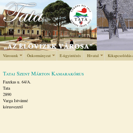
Jump to navigation
Városunk
Önkormányzat
E-ügyintézés
Hivatal
Kikapcsolódás 
Tatai Szent Márton Kamarakórus
Fazekas u. 64/A.
Tata
2890
Varga Istvánné
kórusvezető