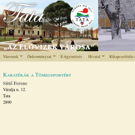
Jump to navigation
Városunk
Önkormányzat
E-ügyintézés
Hivatal
Kikapcsolódás 
Karatékák a Tömegsportért
Sütő Ferenc
Váralja u. 12.
Tata
2890