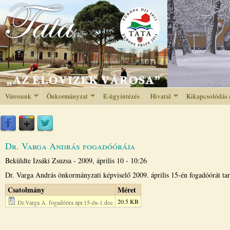
Jump to navigation
Városunk
Önkormányzat
E-ügyintézés
Hivatal
Kikapcsolódás 
Dr. Varga András fogadóórája
Beküldte
Izsáki Zsuzsa
-
2009, április 10 - 10:26
Dr. Varga András önkormányzati képviselő 2009. április 15-én fogadóórát tar
Csatolmány
Méret
20.5 KB
Dr.Varga A. fogadóóra ápr.15-én-1.doc