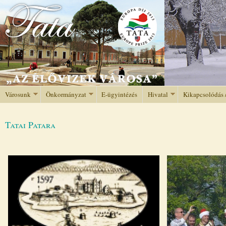
Jump to navigation
Városunk
Önkormányzat
E-ügyintézés
Hivatal
Kikapcsolódás 
Tatai Patara