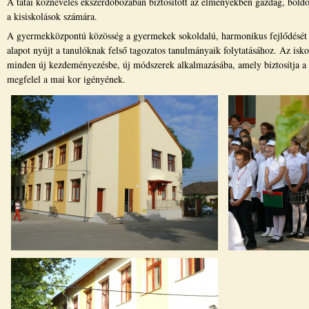
A tatai köznevelés ékszerdobozában biztosított az élményekben gazdag, bold
a kisiskolások számára.
A gyermekközpontú közösség a gyermekek sokoldalú, harmonikus fejlődését s
alapot nyújt a tanulóknak felső tagozatos tanulmányaik folytatásához. Az isk
minden új kezdeményezésbe, új módszerek alkalmazásába, amely biztosítja a 
megfelel a mai kor igényének.