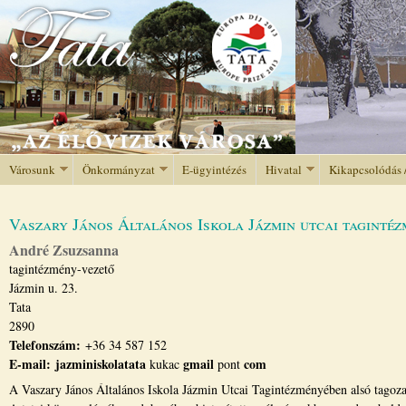
Jump to navigation
Városunk
Önkormányzat
E-ügyintézés
Hivatal
Kikapcsolódás 
Vaszary János Általános Iskola Jázmin utcai taginté
André Zsuzsanna
tagintézmény-vezető
Jázmin u. 23.
Tata
2890
Telefonszám:
+36 34 587 152
E-mail:
jazminiskolatata
gmail
com
kukac
pont
A Vaszary János Általános Iskola Jázmin Utcai Tagintézményében alsó tagoza