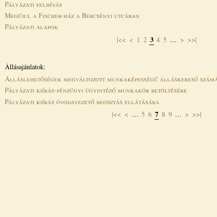
Pályázati felhívás
Megújul a Fischer-ház a Bercsényi utcában
Pályázati alapok
3
|<<
<
1
2
4
5
…
>
>>|
Oldalak
Állásajánlatok:
Álláslehetőségek megváltozott munkaképességű álláskereső szám
Pályázati kiírás-pénzügyi ügyintéző munkakör betöltésére
Pályázati kiírás óvodavezető beosztás ellátására
7
|<<
<
…
5
6
8
9
…
>
>>|
Oldalak