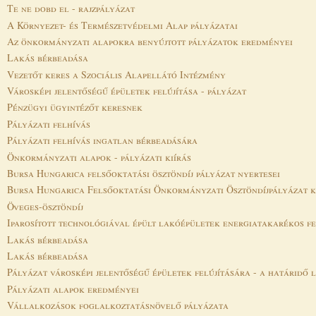
Te ne dobd el - rajzpályázat
A Környezet- és Természetvédelmi Alap pályázatai
Az önkormányzati alapokra benyújtott pályázatok eredményei
Lakás bérbeadása
Vezetőt keres a Szociális Alapellátó Intézmény
Városképi jelentőségű épületek felújítása - pályázat
Pénzügyi ügyintézőt keresnek
Pályázati felhívás
Pályázati felhívás ingatlan bérbeadására
Önkormányzati alapok - pályázati kiírás
Bursa Hungarica felsőoktatási ösztöndíj pályázat nyertesei
Bursa Hungarica Felsőoktatási Önkormányzati Ösztöndíjpályázat k
Öveges-ösztöndíj
Iparosított technológiával épült lakóépületek energiatakarékos f
Lakás bérbeadása
Lakás bérbeadása
Pályázat városképi jelentőségű épületek felújítására - a határidő l
Pályázati alapok eredményei
Vállalkozások foglalkoztatásnövelő pályázata