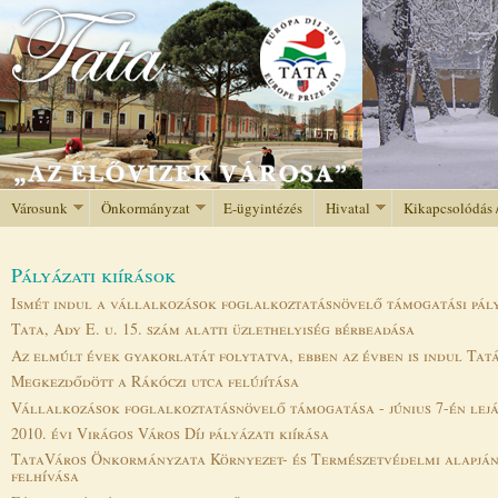
Jump to navigation
Városunk
Önkormányzat
E-ügyintézés
Hivatal
Kikapcsolódás 
Pályázati kiírások
Ismét indul a vállalkozások foglalkoztatásnövelő támogatási pál
Tata, Ady E. u. 15. szám alatti üzlethelyiség bérbeadása
Az elmúlt évek gyakorlatát folytatva, ebben az évben is indul Ta
Megkezdődött a Rákóczi utca felújítása
Vállalkozások foglalkoztatásnövelő támogatása - június 7-én lejá
2010. évi Virágos Város Díj pályázati kiírása
TataVáros Önkormányzata Környezet- és Természetvédelmi alapjána
felhívása