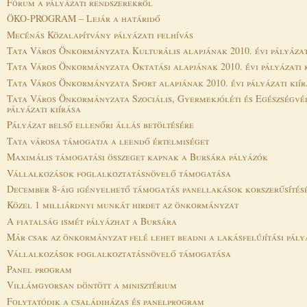
Fórum a pályázati rendszerekről
ÖKO-PROGRAM – Lejár a határidő
Mecénás Közalapítvány pályázati felhívás
Tata Város Önkormányzata Kulturális alapjának 2010. évi pályázat
Tata Város Önkormányzata Oktatási alapjának 2010. évi pályázati 
Tata Város Önkormányzata Sport alapjának 2010. évi pályázati kiír
Tata Város Önkormányzata Szociális, Gyermekjóléti és Egészségvéd
pályázati kiírása
Pályázat belső ellenőri állás betöltésére
Tata városa támogatja a leendő értelmiséget
Maximális támogatási összeget kapnak a Bursára pályázók
Vállalkozások foglalkoztatásnövelő támogatása
December 8-áig igényelhető támogatás panellakások korszerűsítés
Közel 1 milliárdnyi munkát hirdet az önkormányzat
A fiatalság ismét pályázhat a Bursára
Már csak az önkormányzat felé lehet beadni a lakásfelújítási pály
Vállalkozások foglalkoztatásnövelő támogatása
Panel program
Villámgyorsan döntött a minisztérium
Folytatódik a családiházas és panelprogram