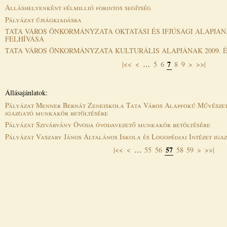
Álláshelyenként félmillió forintos segítség
Pályázat újságkiadásra
TATA VÁROS ÖNKORMÁNYZATA OKTATÁSI ÉS IFJÚSÁGI ALAPJÁNA
FELHÍVÁSA
TATA VÁROS ÖNKORMÁNYZATA KULTURÁLIS ALAPJÁNAK 2009. É
7
|<<
<
…
5
6
8
9
>
>>|
Oldalak
Állásajánlatok:
Pályázat Menner Bernát Zeneiskola Tata Város Alapfokú Művészet
igazgató munkakör betöltésére
Pályázat Szivárvány Óvoda óvodavezető munkakör betöltésére
Pályázat Vaszary János Általános Iskola és Logopédiai Intézet ig
57
|<<
<
…
55
56
58
59
>
>>|
Oldalak