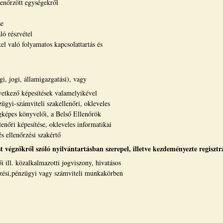
llenőrzött egységekről
se
ló részvétel
el való folyamatos kapcsolattartás és
i, jogi, államigazgatási), vagy
övetkező képesítések valamelyikével
ügyi-számviteli szakellenőri, okleveles
egképes könyvelői, a Belső Ellenőrök
enőri képesítése, okleveles informatikai
s ellenőrzési szakértő
st végzőkről szóló nyilvántartásban szerepel, illetve kezdeményezte regisztr
i ill. közalkalmazotti jogviszony, hivatásos
rzési,pénzügyi vagy számviteli munkakörben