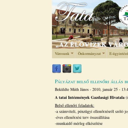
Városunk
Önkormányzat
E-ügyintéz
Pályázat belső ellenőri állás b
Beküldte
Múth János
-
2010, január 25 - 13:
A tatai Intézmények Gazdasági Hivatala
(ö
Belső ellenőri feladatok:
-a számviteli, pénzügyi ellenőrzésről szóló jo
-éves ellenőrzési terv összeállítása
-munkaidő mérleg elkészítése