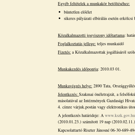
Egyéb feltételek a munkakör betöltéséhez:
büntetlen előélet
sikeres pályázati elbírálás esetén erkölcs
Közalkalmazotti jogviszony időtartama
: hatá
Foglalkoztatás jellege:
teljes munkaidő
Fizetés:
a Közalkalmazottak jogállásáról szóló
Munkakezdés időpontja
: 2010.03 01.
Munkavégzés helye:
2890 Tata, Országgyűlés 
Jelentkezés:
Szakmai önéletrajzát, a felsőfokú
másolatával az Intézmények Gazdasági Hivata
4. címre várjuk.postán vagy elektronikus út
A jelentkezés határideje: A
www.kszk.gov.hu
(2010.01.23.) számított 19 nap (2010.02.11.)
Kapcsolattartó Riszter Jánosné 06-30-689-49