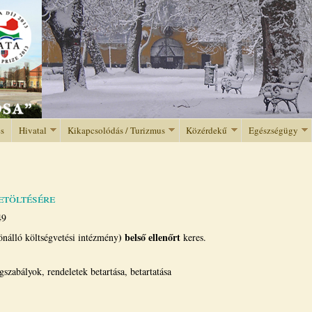
Jump to navigation
és
Hivatal
Kikapcsolódás / Turizmus
Közérdekű
Egészségügy
etöltésére
49
) belső ellenőrt
nálló költségvetési intézmény
keres.
gszabályok, rendeletek betartása, betartatása