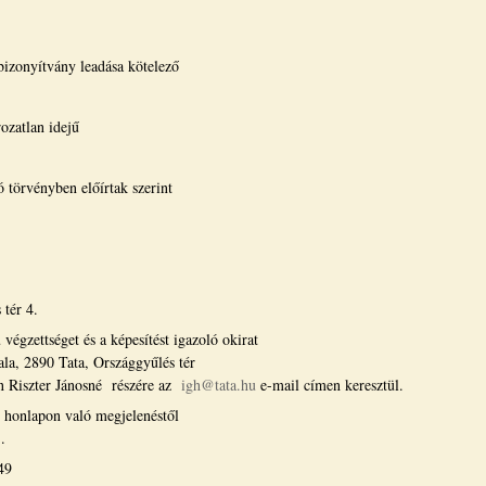
i bizonyítvány leadása kötelező
rozatlan idejű
 törvényben előírtak szerint
tér 4.
 végzettséget és a képesítést igazoló okirat
la, 2890 Tata, Országgyűlés tér
on Riszter Jánosné részére az
igh@tata.hu
e-mail címen keresztül.
honlapon való megjelenéstől
.
49