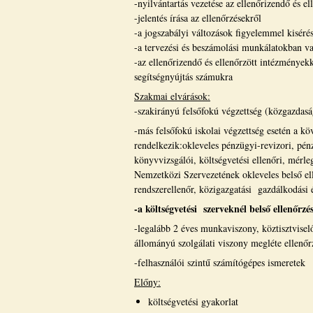
-nyilvántartás vezetése az ellenőrizendő és e
-jelentés írása az ellenőrzésekről
-a jogszabályi változások figyelemmel kiséré
-a tervezési és beszámolási munkálatokban va
-az ellenőrizendő és ellenőrzött intézményekk
segítségnyújtás számukra
Szakmai elvárások:
-szakirányú felsőfokú végzettség (közgazdaság
-más felsőfokú iskolai végzettség esetén a k
rendelkezik:okleveles pénzügyi-revizori, pénz
könyvvizsgálói, költségvetési ellenőri, mérl
Nemzetközi Szervezetének okleveles belső ell
rendszerellenőr, közigazgatási gazdálkodási é
-a költségvetési szerveknél belső ellenőrzé
-legalább 2 éves munkaviszony, köztisztviselő
állományú szolgálati viszony megléte ellenő
-felhasználói szintű számítógépes ismeretek
Előny:
költségvetési gyakorlat