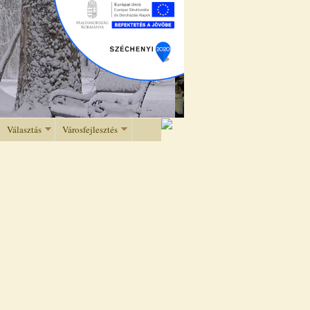
Választás
Városfejlesztés