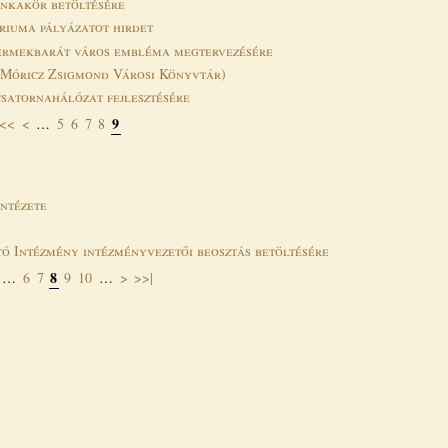
unkakör betöltésére
riuma pályázatot hirdet
rmekbarát város embléma megtervezésére
 (Móricz Zsigmond Városi Könyvtár)
 csatornahálózat fejlesztésére
9
|<<
<
…
5
6
7
8
ntézete
ó Intézmény intézményvezetői beosztás betöltésére
8
…
6
7
9
10
…
>
>>|