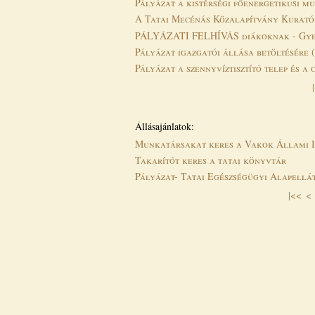
Pályázat a kistérségi főenergetikusi m
A Tatai Mecénás Közalapítvány Kurató
PÁLYÁZATI FELHÍVÁS diákoknak - Gye
Pályázat igazgatói állása betöltésére
Pályázat a szennyvíztisztító telep és a
Oldalak
Állásajánlatok:
Munkatársakat keres a Vakok Állami I
Takarítót keres a tatai könyvtár
Pályázat- Tatai Egészségügyi Alapellát
|<<
<
Oldalak