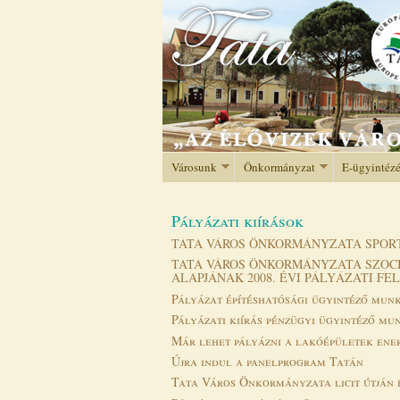
Városunk
Önkormányzat
E-ügyintéz
Pályázati kiírások
TATA VÁROS ÖNKORMÁNYZATA SPORT 
TATA VÁROS ÖNKORMÁNYZATA SZOCI
ALAPJÁNAK 2008. ÉVI PÁLYÁZATI FE
Pályázat építéshatósági ügyintéző mun
Pályázati kiírás pénzügyi ügyintéző mu
Már lehet pályázni a lakóépületek ene
Újra indul a panelprogram Tatán
Tata Város Önkormányzata licit útján é