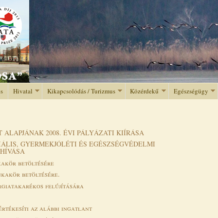
Jump to navigation
és
Hivatal
Kikapcsolódás / Turizmus
Közérdekű
Egészségügy
ALAPJÁNAK 2008. ÉVI PÁLYÁZATI KIÍRÁSA
ÁLIS, GYERMEKJÓLÉTI ÉS EGÉSZSÉGVÉDELMI
LHÍVÁSA
kakör betöltésére
nkakör betöltésére.
rgiatakarékos felújítására
rtékesíti az alábbi ingatlant