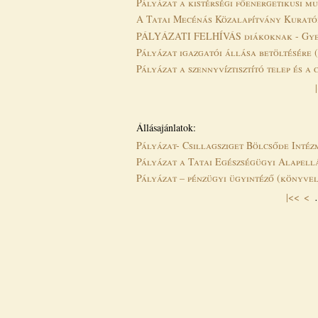
Pályázat a kistérségi főenergetikusi m
A Tatai Mecénás Közalapítvány Kurató
PÁLYÁZATI FELHÍVÁS diákoknak - Gye
Pályázat igazgatói állása betöltésére
Pályázat a szennyvíztisztító telep és a
Oldalak
Állásajánlatok:
Pályázat- Csillagsziget Bölcsőde Inté
Pályázat a Tatai Egészségügyi Alapell
Pályázat – pénzügyi ügyintéző (könyve
|<<
<
Oldalak