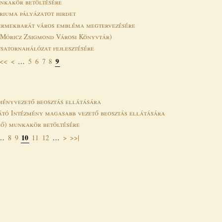
unkakör betöltésére
riuma pályázatot hirdet
rmekbarát város embléma megtervezésére
 (Móricz Zsigmond Városi Könyvtár)
 csatornahálózat fejlesztésére
9
|<<
<
…
5
6
7
8
zményvezető beosztás ellátására
átó Intézmény magasabb vezető beosztás ellátására
lő) munkakör betöltésére
10
…
8
9
11
12
…
>
>>|