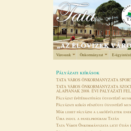
Városunk
Önkormányzat
E-ügyintéz
Pályázati kiírások
TATA VÁROS ÖNKORMÁNYZATA SPORT 
TATA VÁROS ÖNKORMÁNYZATA SZOCI
ALAPJÁNAK 2008. ÉVI PÁLYÁZATI FE
Pályázat építéshatósági ügyintéző mun
Pályázati kiírás pénzügyi ügyintéző mu
Már lehet pályázni a lakóépületek ene
Újra indul a panelprogram Tatán
Tata Város Önkormányzata licit útján é