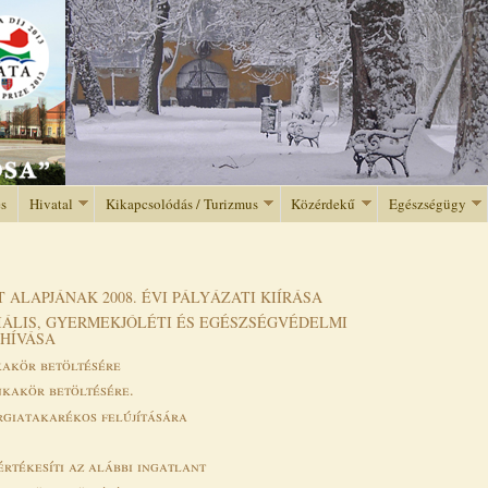
Jump to navigation
és
Hivatal
Kikapcsolódás / Turizmus
Közérdekű
Egészségügy
ALAPJÁNAK 2008. ÉVI PÁLYÁZATI KIÍRÁSA
ÁLIS, GYERMEKJÓLÉTI ÉS EGÉSZSÉGVÉDELMI
LHÍVÁSA
kakör betöltésére
nkakör betöltésére.
rgiatakarékos felújítására
rtékesíti az alábbi ingatlant