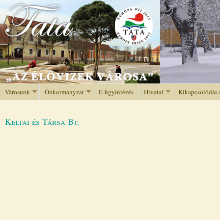
Jump to navigation
Városunk
Önkormányzat
E-ügyintézés
Hivatal
Kikapcsolódás 
Keltai és Társa Bt.