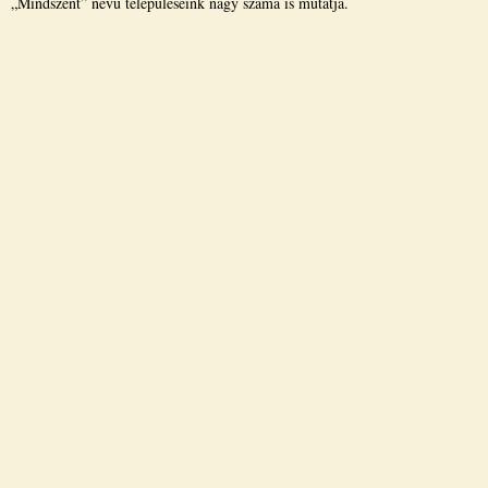
„Mindszent” nevű településeink nagy száma is mutatja.