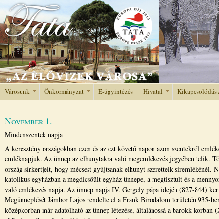
Jump to navigation
Városunk
Önkormányzat
E-ügyintézés
Hivatal
Kikapcsolódás 
November 1.
Mindenszentek napja
A keresztény országokban ezen és az ezt követő napon azon szentekről emlé
emléknapjuk. Az ünnep az elhunytakra való megemlékezés jegyében telik. Töb
ország sírkertjeit, hogy mécsest gyújtsanak elhunyt szeretteik síremlékénél.
katolikus egyházban a megdicsőült egyház ünnepe, a megtisztult és a mennyo
való emlékezés napja. Az ünnep napja IV. Gergely pápa idején (827-844) ker
Megünneplését Jámbor Lajos rendelte el a Frank Birodalom területén 935-be
középkorban már adatolható az ünnep létezése, általánossá a barokk korban 