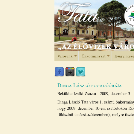
Városunk
Önkormányzat
E-ügyintéz
Dinga László fogadóórája
Beküldte
Izsáki Zsuzsa
-
2009, december 3 -
Dinga László Tata város 1. számú önkormányzat
hogy 2009. december 10-én, csütörtökön 15.oo
földszinti tanácskozóteremben), melyre tiszte