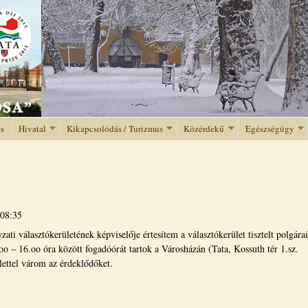
Jump to navigation
és
Hivatal
Kikapcsolódás / Turizmus
Közérdekű
Egészségügy
 08:35
i választókerületének képviselője értesítem a választókerület tisztelt polgárai
 – 16.oo óra között fogadóórát tartok a Városházán (Tata, Kossuth tér 1.sz.
lettel várom az érdeklődőket.