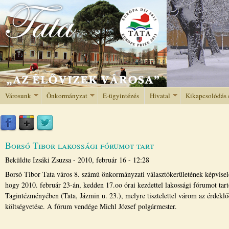
Jump to navigation
Városunk
Önkormányzat
E-ügyintézés
Hivatal
Kikapcsolódás 
Borsó Tibor lakossági fórumot tart
Beküldte
Izsáki Zsuzsa
-
2010, február 16 - 12:28
Borsó Tibor Tata város 8. számú önkormányzati választókerületének képviselője
hogy 2010. február 23-án, kedden 17.oo órai kezdettel lakossági fórumot tart
Tagintézményében (Tata, Jázmin u. 23.), melyre tisztelettel várom az érdek
költségvetése. A fórum vendége Michl József polgármester.