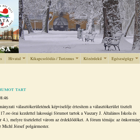
Jump to navigation
és
Hivatal
Kikapcsolódás / Turizmus
Közérdekű
Egészségügy
rumot tart
08:46
nyzati választókerületének képviselője értesítem a választókerület tisztelt
17.oo órai kezdettel lakossági fórumot tartok a Vaszary J. Általános Iskola és
r 4.), melyre tisztelettel várom az érdeklődőket. A fórum témája: az önkormán
z Michl József polgármester.