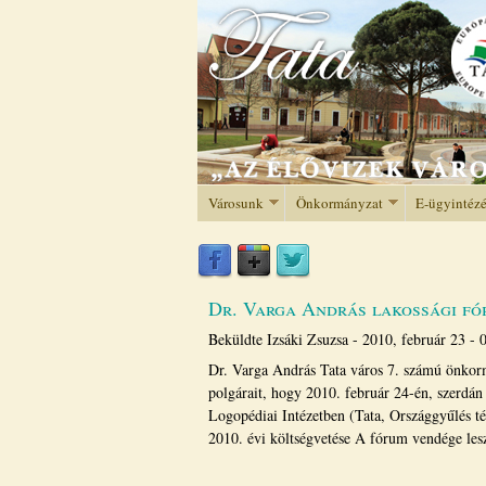
Városunk
Önkormányzat
E-ügyintéz
Dr. Varga András lakossági fó
Beküldte
Izsáki Zsuzsa
-
2010, február 23 - 
Dr. Varga András Tata város 7. számú önkormá
polgárait, hogy 2010. február 24-én, szerdán 
Logopédiai Intézetben (Tata, Országgyűlés té
2010. évi költségvetése A fórum vendége les