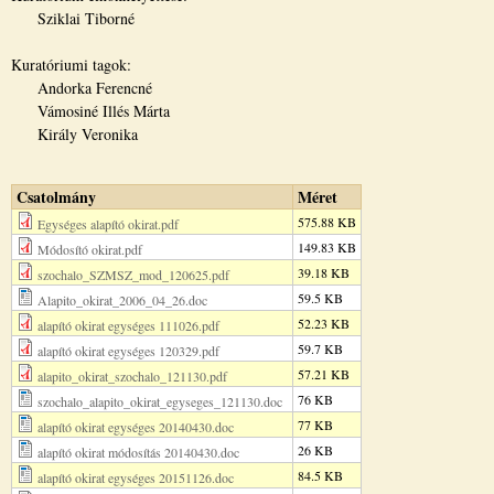
Sziklai Tiborné
Kuratóriumi tagok:
Andorka Ferencné
Vámosiné Illés Márta
Király Veronika
Csatolmány
Méret
575.88 KB
Egységes alapító okirat.pdf
149.83 KB
Módosító okirat.pdf
39.18 KB
szochalo_SZMSZ_mod_120625.pdf
59.5 KB
Alapito_okirat_2006_04_26.doc
52.23 KB
alapító okirat egységes 111026.pdf
59.7 KB
alapító okirat egységes 120329.pdf
57.21 KB
alapito_okirat_szochalo_121130.pdf
76 KB
szochalo_alapito_okirat_egyseges_121130.doc
77 KB
alapító okirat egységes 20140430.doc
26 KB
alapító okirat módosítás 20140430.doc
84.5 KB
alapító okirat egységes 20151126.doc