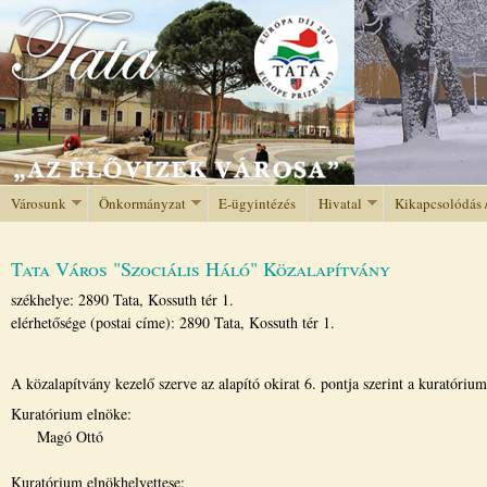
Jump to navigation
Városunk
Önkormányzat
E-ügyintézés
Hivatal
Kikapcsolódás 
Tata Város "Szociális Háló" Közalapítvány
székhelye: 2890 Tata, Kossuth tér 1.
elérhetősége (postai címe): 2890 Tata, Kossuth tér 1.
A közalapítvány kezelő szerve az alapító okirat 6. pontja szerint a kuratórium
Kuratórium elnöke:
Magó Ottó
Kuratórium elnökhelyettese: