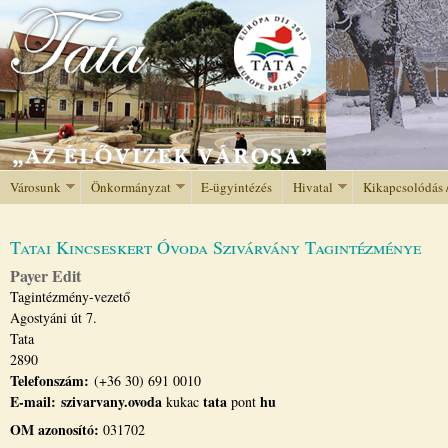
Jump to navigation
Városunk
Önkormányzat
E-ügyintézés
Hivatal
Kikapcsolódás 
Tatai Kincseskert Óvoda Szivárvány Tagintézménye
Payer Edit
Tagintézmény-vezető
Agostyáni út 7.
Tata
2890
Telefonszám:
(+36 30) 691 0010
E-mail:
szivarvany.ovoda
tata
hu
kukac
pont
OM azonosító:
031702