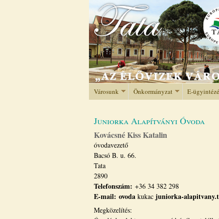
Városunk
Önkormányzat
E-ügyintéz
Juniorka Alapítványi Óvoda
Kovácsné Kiss Katalin
óvodavezető
Bacsó B. u. 66.
Tata
2890
Telefonszám:
+36 34 382 298
E-mail:
ovoda
juniorka-alapitvany.t
kukac
Megközelítés: