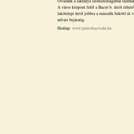
Óvodánk a laktanya szomszédságában találha
A város központ felől a Bacsó b. útról érhet
lakótelepi útról jobbra a második bekötő út v
udvari bejáratig.
Honlap:
www.juniorkaovoda.hu