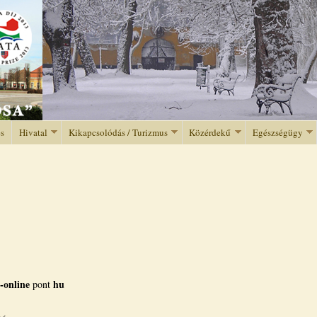
Jump to navigation
és
Hivatal
Kikapcsolódás / Turizmus
Közérdekű
Egészségügy
-online
hu
pont