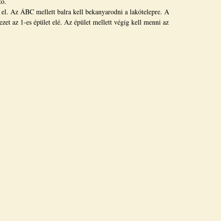
tó.
ő el. Az ÁBC mellett balra kell bekanyarodni a lakótelepre. A
ezet az 1-es épület elé. Az épület mellett végig kell menni az