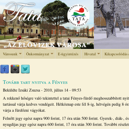
Jump to navigation
Városunk
Önkormányzat
E-ügyintézés
Hivatal
Kikapcsolódás 
Tovább tart nyitva a Fényes
Beküldte
Izsáki Zsuzsa
-
2010, július 14 - 09:53
A rekkenő hőségre való tekintettel a tatai Fényes-fürdő meghosszabbított nyi
tartással várja kedves vendégeit. Hétköznap este fél 8-ig, hétvégén pedig 8 ór
várja a fürdőzni vágyókat.
Felnőtt jegy egész napra 900 forint, 17 óra után 500 forint. Gyerek-, diák-, és
nyugdíjas jegy egész napra 600 forint, 17 óra után 300 forint. További részlet