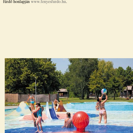
fürdő honlapján
www.fenyesfurdo.hu
.