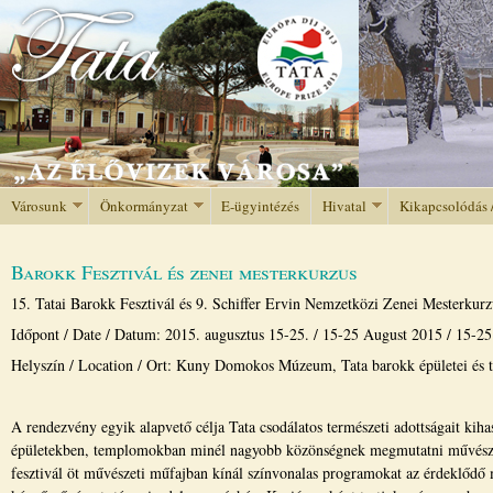
Jump to navigation
Városunk
Önkormányzat
E-ügyintézés
Hivatal
Kikapcsolódás 
Barokk Fesztivál és zenei mesterkurzus
15. Tatai Barokk Fesztivál és 9. Schiffer Ervin Nemzetközi Zenei Mesterkurz
Időpont / Date / Datum: 2015. augusztus 15-25. / 15-25 August 2015 / 15-2
Helyszín / Location / Ort: Kuny Domokos Múzeum, Tata barokk épületei és
A rendezvény egyik alapvető célja Tata csodálatos természeti adottságait kih
épületekben, templomokban minél nagyobb közönségnek megmutatni művészeti
fesztivál öt művészeti műfajban kínál színvonalas programokat az érdeklődő