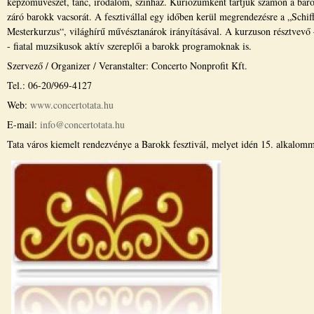
képzőművészet, tánc, irodalom, színház. Kuriózumként tartjuk számon a baro
záró barokk vacsorát. A fesztivállal egy időben kerül megrendezésre a „Schi
Mesterkurzus“, világhírű művésztanárok irányításával. A kurzuson résztvevő 
- fiatal muzsikusok aktív szereplői a barokk programoknak is.
Szervező / Organizer / Veranstalter: Concerto Nonprofit Kft.
Tel.: 06-20/969-4127
Web:
www.concertotata.hu
E-mail:
info@concertotata.hu
Tata város kiemelt rendezvénye a Barokk fesztivál, melyet idén 15. alkalom