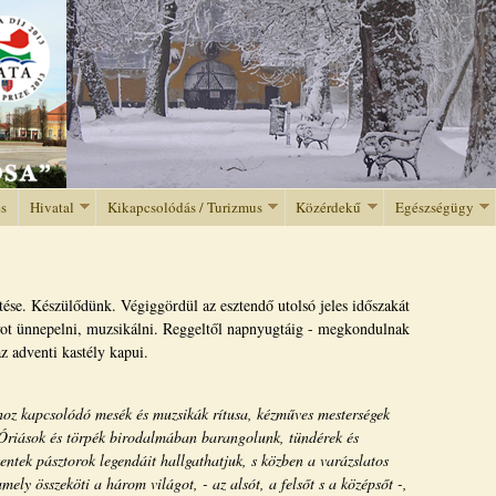
Jump to navigation
és
Hivatal
Kikapcsolódás / Turizmus
Közérdekű
Egészségügy
e. Készülődünk. Végiggördül az esztendő utolsó jeles időszakát
yot ünnepelni, muzsikálni. Reggeltől napnyugtáig - megkondulnak
z adventi kastély kapui.
oz kapcsolódó mesék és muzsikák rítusa, kézműves mesterségek
. Óriások és törpék birodalmában barangolunk, tündérek és
entek pásztorok legendáit hallgathatjuk, s közben a varázslatos
mely összeköti a három világot, - az alsót, a felsőt s a középsőt -,