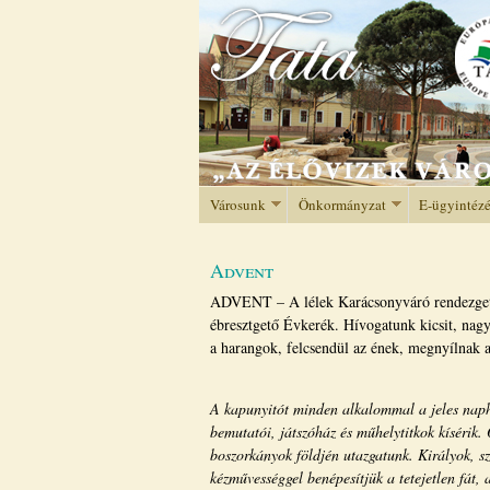
Városunk
Önkormányzat
E-ügyintéz
Advent
ADVENT – A lélek Karácsonyváró rendezgetés
ébresztgető Évkerék. Hívogatunk kicsit, nag
a harangok, felcsendül az ének, megnyílnak a
A kapunyitót minden alkalommal a jeles naph
bemutatói, játszóház és műhelytitkok kísérik
boszorkányok földjén utazgatunk. Királyok, sz
kézművességgel benépesítjük a tetejetlen fát, a