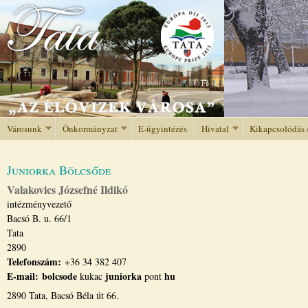
Jump to navigation
Városunk
Önkormányzat
E-ügyintézés
Hivatal
Kikapcsolódás 
Juniorka Bölcsőde
Valakovics Józsefné Ildikó
intézményvezető
Bacsó B. u. 66/1
Tata
2890
Telefonszám:
+36 34 382 407
E-mail:
bolcsode
juniorka
hu
kukac
pont
2890 Tata, Bacsó Béla út 66.