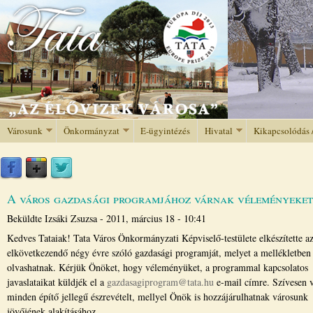
Jump to navigation
Városunk
Önkormányzat
E-ügyintézés
Hivatal
Kikapcsolódás 
A város gazdasági programjához várnak véleményeket,
Beküldte
Izsáki Zsuzsa
-
2011, március 18 - 10:41
Kedves Tataiak! Tata Város Önkormányzati Képviselő-testülete elkészítette a
elkövetkezendő négy évre szóló gazdasági programját, melyet a mellékletbe
olvashatnak. Kérjük Önöket, hogy véleményüket, a programmal kapcsolatos
javaslataikat küldjék el a
gazdasagiprogram@tata.hu
e-mail címre. Szívesen 
minden építő jellegű észrevételt, mellyel Önök is hozzájárulhatnak városunk
jövőjének alakításához.