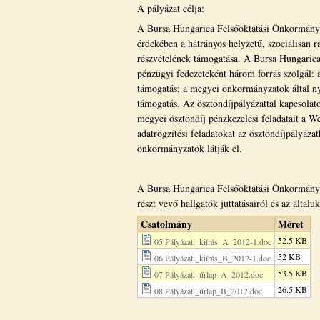
A pályázat célja:
A Bursa Hungarica Felsőoktatási Önkormányza
érdekében a hátrányos helyzetű, szociálisan r
részvételének támogatása. A Bursa Hungarica
pénzügyi fedezeteként három forrás szolgál: a
támogatás; a megyei önkormányzatok által nyú
támogatás. Az ösztöndíjpályázattal kapcsolato
megyei ösztöndíj pénzkezelési feladatait a W
adatrögzítési feladatokat az ösztöndíjpályáza
önkormányzatok látják el.
A Bursa Hungarica Felsőoktatási Önkormányza
részt vevő hallgatók juttatásairól és az által
Csatolmány
Méret
52.5 KB
05 Pályázati_kiírás_A_2012-1.doc
52 KB
06 Pályázati_kiírás_B_2012-1.doc
53.5 KB
07 Pályázati_űrlap_A_2012.doc
26.5 KB
08 Pályázati_űrlap_B_2012.doc