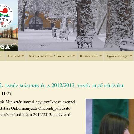
Jump to navigation
és
Hivatal
Kikapcsolódás / Turizmus
Közérdekű
Egészségügy
2. tanév második és a 2012/2013. tanév első félévére
- 11:25
rás Minisztériummal együttműködve ezennel
oktatási Önkormányzati Ösztöndíjpályázatot
 tanév második és a 2012/2013. tanév első