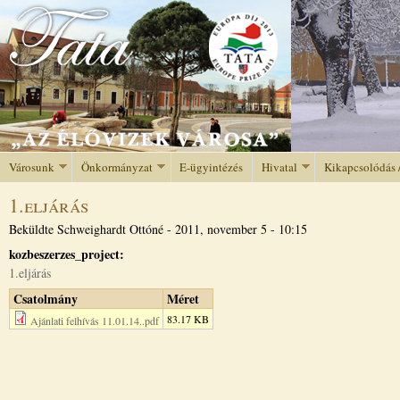
Jump to navigation
Városunk
Önkormányzat
E-ügyintézés
Hivatal
Kikapcsolódás 
1.eljárás
Beküldte
Schweighardt Ottóné
-
2011, november 5 - 10:15
kozbeszerzes_project:
1.eljárás
Csatolmány
Méret
83.17 KB
Ajánlati felhívás 11.01.14..pdf