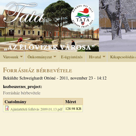
Jump to navigation
Városunk
Önkormányzat
E-ügyintézés
Hivatal
Kikapcsolódás 
Forrásház bérbevétele
Beküldte
Schweighardt Ottóné
-
2011, november 23 - 14:12
kozbeszerzes_project:
Forrásház bérbevétele
Csatolmány
Méret
128.98 KB
Ajánlattételi felhívás 2009.01.13.pdf