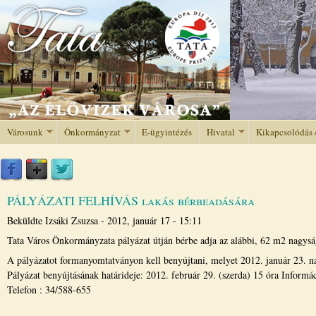
Jump to navigation
Városunk
Önkormányzat
E-ügyintézés
Hivatal
Kikapcsolódás 
PÁLYÁZATI FELHÍVÁS lakás bérbeadására
Beküldte
Izsáki Zsuzsa
-
2012, január 17 - 15:11
Tata Város Önkormányzata pályázat útján bérbe adja az alábbi, 62 m2 nagyság
A pályázatot formanyomtatványon kell benyújtani, melyet 2012. január 23. nap
Pályázat benyújtásának határideje: 2012. február 29. (szerda) 15 óra Inform
Telefon : 34/588-655