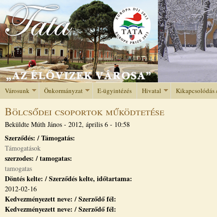
Jump to navigation
Városunk
Önkormányzat
E-ügyintézés
Hivatal
Kikapcsolódás 
Bölcsődei csoportok működtetése
Beküldte
Múth János
-
2012, április 6 - 10:58
Szerződés: / Támogatás:
Támogatások
szerzodes: / tamogatas:
tamogatas
Döntés kelte: / Szerződés kelte, időtartama:
2012-02-16
Kedvezményezett neve: / Szerződő fél:
Kedvezményezett neve: / Szerződő fél: