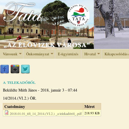
Jump to navigation
Városunk
Önkormányzat
E-ügyintézés
Hivatal
Kikapcsolódás 
a telekadóról
Beküldte
Múth János
-
2018, január 3 - 07:44
14/2014.(VI.2.) ÖR.
Csatolmány
Méret
218.93 KB
2018.01.01_től_14_2014.(VI.2.) _a telekadóról_.pdf