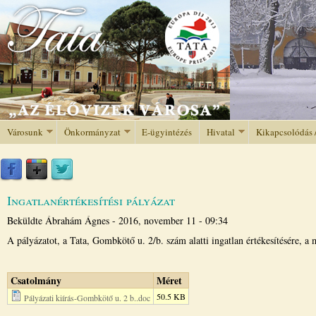
Jump to navigation
Városunk
Önkormányzat
E-ügyintézés
Hivatal
Kikapcsolódás 
Ingatlanértékesítési pályázat
Beküldte
Ábrahám Ágnes
-
2016, november 11 - 09:34
A pályázatot, a Tata, Gombkötő u. 2/b. szám alatti ingatlan értékesítésére, a 
Csatolmány
Méret
50.5 KB
Pályázati kiírás-Gombkötő u. 2 b..doc