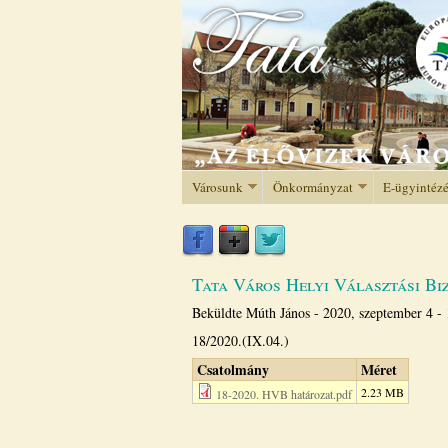
Városunk
Önkormányzat
E-ügyintéz
Tata Város Helyi Választási Bi
Beküldte
Múth János
-
2020, szeptember 4 -
18/2020.(IX.04.)
Csatolmány
Méret
2.23 MB
18-2020. HVB határozat.pdf