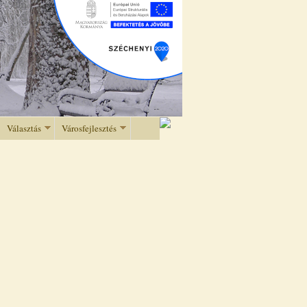
Választás
Városfejlesztés