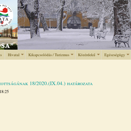
Jump to navigation
és
Hivatal
Kikapcsolódás / Turizmus
Közérdekű
Egészségügy
zottságának 18/2020.(IX.04.) határozata
 18:25