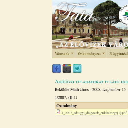
Városunk
Önkormányzat
E-ügyintéz
Adóügyi feladatokat ellátó dol
Beküldte
Múth János
-
2008, szeptember 15 
1/2007. (II.1)
Csatolmány
1_2007_adougyi_dolgozok_erdekeltsege[1].pdf