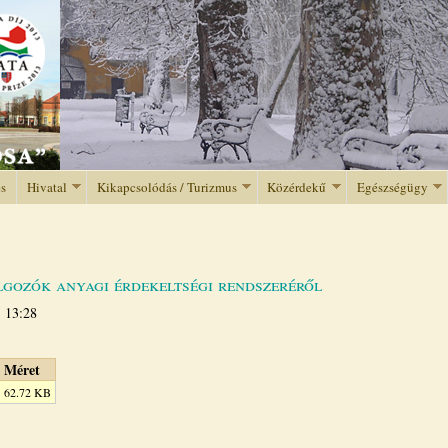
Jump to navigation
és
Hivatal
Kikapcsolódás / Turizmus
Közérdekű
Egészségügy
gozók anyagi érdekeltségi rendszeréről
- 13:28
Méret
62.72 KB